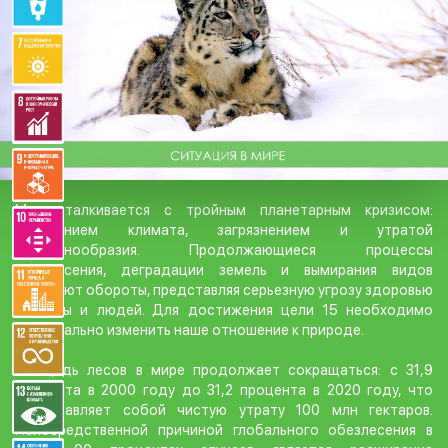
Мир сталкивается с тройным планетарным кризисом:
изменением климата, загрязнением и утратой
биоразнообразия. Продолжающиеся процессы
обезлесения, деградации земель и вымирания видов
набирают обороты, представляя серьезную угрозу здоровью
планеты и людей. Для достижения цели 15 необходимо
кардинально изменить наше отношение к природе.
Площадь лесов в мире продолжает сокращаться: с 31,9
процента в 2000 году до 31,2 процента в 2020 году, что
представляет собой чистую утрату 100 млн гектаров.
Непосредственной причиной глобального обезлесения в