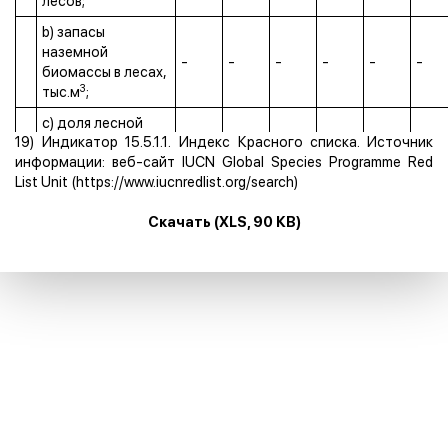
лесов;
b) запасы
наземной
-
-
-
-
-
-
биомассы в лесах,
3
тыс.м
;
c) доля лесной
19) Индикатор 15.5.1.1. Индекс Красного списка. Источник
площади,
информации: веб-сайт IUCN Global Species Programme Red
находящейся в
74.4
76.1
78.0
78.4
79.3
80.0
List Unit (https://www.iucnredlist.org/search)
охраняемых
законом зонах, в
Скачать (XLS, 90 КВ)
процентах;
d) доля площади
лесов, в
отношении
которых
разработан
68.9
69.4
69.9
69.5
69.6
68.8
долгосрочный
план управления
лесным
хозяйством, в
процентах.