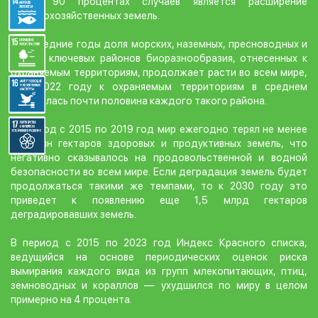
почти 90 процентах случаев является расширение
сельскохозяйственных земель.
В последние годы доля морских, наземных, пресноводных и
горных ключевых районов биоразнообразия, отнесенных к
охраняемым территориям, продолжает расти во всем мире,
и в 2022 году к охраняемым территориям в среднем
относилась почти половина каждого такого района.
В период с 2015 по 2019 год мир ежегодно терял не менее
100 млн гектаров здоровых и продуктивных земель, что
негативно сказывалось на продовольственной и водной
безопасности во всем мире. Если деградация земель будет
продолжаться такими же темпами, то к 2030 году это
приведет к появлению еще 1,5 млрд гектаров
деградировавших земель.
В период с 2015 по 2023 год Индекс Красного списка,
ведущийся на основе периодических оценок риска
вымирания каждого вида из групп млекопитающих, птиц,
земноводных и кораллов — ухудшился по миру в целом
примерно на 4 процента.